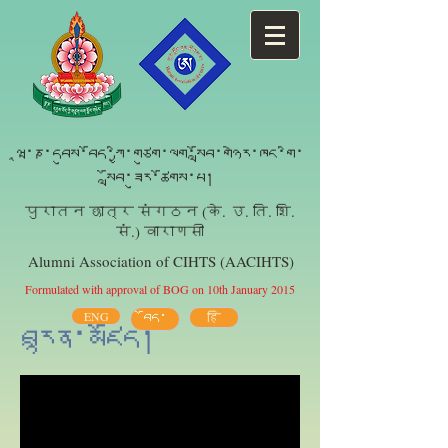
ཝཱ་ཎ་དབུས་བོད་ཀྱི་གཙུག་ལག་སློབ་གཉེར་ཁང་གི་
སློབ་ཟུར་ཚོགས་པ།
पुरातन छात्र संगठन (के. उ. ति. शि.
सं.) वाराणसी
Alumni Association of CIHTS (AACIHTS)
Formulated with approval of BOG on 10th January 2015
ENG
བོད་
हि
བརྙན་མཛོད།